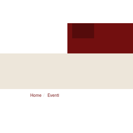
Arcidiocesi d
HOME
ARCIVESCOV
VITA CONSACRATA
ARCIVESCOVO
S.E. GIUSEPPE
SATRIAN
Home
Eventi
Tempi dello Spirito Gio
Religiosi