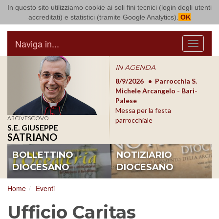
In questo sito utilizziamo cookie ai soli fini tecnici (login degli utenti
Arcidiocesi di Bari Bitonto
accreditati) e statistici (tramite Google Analytics).
OK
Naviga in...
Menu
IN AGENDA
8/17/2026
Conversano
8/9/2026
Parrocchia S.
8/1
Conferenza Episcopale
Michele Arcangelo - Bari-
Form
Pugliese
Palese
dioc
Messa per la festa
ARCIVESCOVO
parrocchiale
S.E. GIUSEPPE
SATRIANO
BOLLETTINO
NOTIZIARIO
DIOCESANO
DIOCESANO
Home
Eventi
Ufficio Caritas