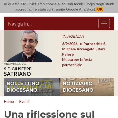
In questo sito utilizziamo cookie ai soli fini tecnici (login degli utenti
Arcidiocesi di Bari Bitonto
accreditati) e statistici (tramite Google Analytics).
OK
Naviga in...
Menu
IN AGENDA
8/17/2026
Conversano
8/9/2026
Parrocchia S.
8/1
Conferenza Episcopale
Michele Arcangelo - Bari-
Form
Pugliese
Palese
dioc
Messa per la festa
ARCIVESCOVO
parrocchiale
S.E. GIUSEPPE
SATRIANO
BOLLETTINO
NOTIZIARIO
DIOCESANO
DIOCESANO
Home
Eventi
Una riflessione sul