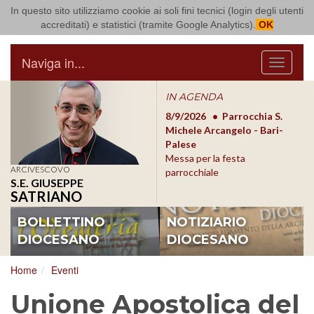
In questo sito utilizziamo cookie ai soli fini tecnici (login degli utenti
Arcidiocesi di Bari Bitonto
accreditati) e statistici (tramite Google Analytics).
OK
Naviga in...
Menu
IN AGENDA
8/17/2026
Conversano
8/9/2026
Parrocchia S.
8/1
Conferenza Episcopale
Michele Arcangelo - Bari-
Form
Pugliese
Palese
dioc
Messa per la festa
ARCIVESCOVO
parrocchiale
S.E. GIUSEPPE
SATRIANO
BOLLETTINO
NOTIZIARIO
DIOCESANO
DIOCESANO
Home
Eventi
Unione Apostolica del