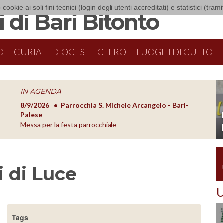
 cookie ai soli fini tecnici (login degli utenti accreditati) e statistici (tra
 di Bari Bitonto
O
CURIA
DIOCESI
CLERO
LUOGHI DI CULTO
IN AGENDA
8/9/2026
Parrocchia S. Michele Arcangelo - Bari-
8/10/20
O
Palese
Formazion
Messa per la festa parrocchiale
 di Luce
U
Tags