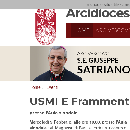
In questo sito utilizziamo
Arcidiocesi
HOME
ARCIVESCOV
ARCIVESCOVO
S.E. GIUSEPPE
8/17/2026
Conversano
SATRIAN
Conferenza Episcopale Pugliese
Home
Eventi
USMI E Frammenti
presso l’Aula sinodale
Mercoledì 9 Febbraio, alle ore 18.00
, presso
l’Aula
sinodale
“M. Magrassi” di Bari, si terrà un incontro di