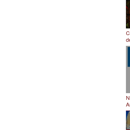
C
d
N
A