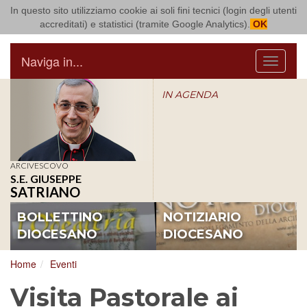
In questo sito utilizziamo cookie ai soli fini tecnici (login degli utenti
Arcidiocesi di Bari Bitonto
accreditati) e statistici (tramite Google Analytics).
OK
Naviga in...
Menu
IN AGENDA
ARCIVESCOVO
S.E. GIUSEPPE
SATRIANO
BOLLETTINO
NOTIZIARIO
DIOCESANO
DIOCESANO
Home
Eventi
Visita Pastorale ai