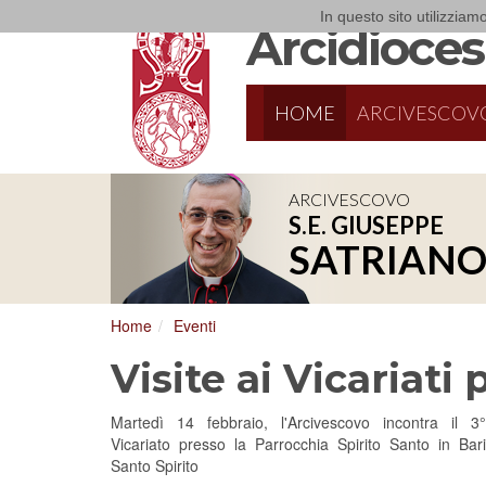
In questo sito utilizziamo
Arcidiocesi
HOME
ARCIVESCOV
ARCIVESCOVO
S.E. GIUSEPPE
8/17/2026
Conversano
SATRIAN
Conferenza Episcopale Pugliese
Home
Eventi
Visite ai Vicariati
Martedì 14 febbraio, l'Arcivescovo incontra il 3°
Vicariato presso la Parrocchia Spirito Santo in Bari
Santo Spirito