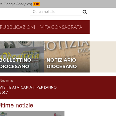
mite Google Analytics).
OK
PUBBLICAZIONI
VITA CONSACRATA
26
8/16/2026
Parrocchi
BOLLETTINO
NOTIZIARIO
e con i seminaristi diocesani
Messa per la festa parro
DIOCESANO
DIOCESANO
Naviga in
VISITE AI VICARIATI PER L'ANNO
2017
ltime notizie