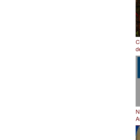
C
d
N
A