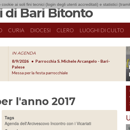
 cookie ai soli fini tecnici (login degli utenti accreditati) e statistici (tra
 di Bari Bitonto
O
CURIA
DIOCESI
CLERO
LUOGHI DI CULTO
IN AGENDA
8/9/2026
Parrocchia S. Michele Arcangelo - Bari-
8/10/20
O
Palese
Formazion
Messa per la festa parrocchiale
 per l'anno 2017
U
Tags
Agenda dell'Arcivescovo
Incontro con i Vicariati