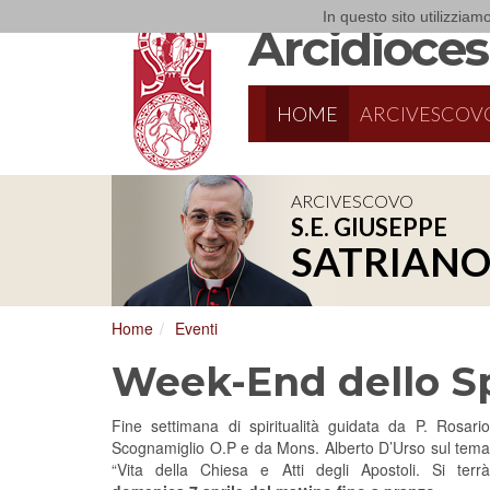
In questo sito utilizziamo
Arcidiocesi
HOME
ARCIVESCOV
ARCIVESCOVO
S.E. GIUSEPPE
SATRIAN
Home
Eventi
Week-End dello Sp
Fine settimana di spiritualità guidata da P. Rosario
Scognamiglio O.P e da Mons. Alberto D’Urso sul tema
“Vita della Chiesa e Atti degli Apostoli. Si terrà