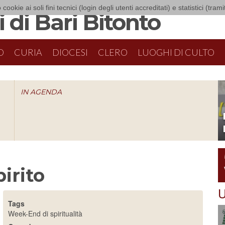
 cookie ai soli fini tecnici (login degli utenti accreditati) e statistici (tra
 di Bari Bitonto
O
CURIA
DIOCESI
CLERO
LUOGHI DI CULTO
IN AGENDA
O
irito
U
Tags
Week-End di spiritualità