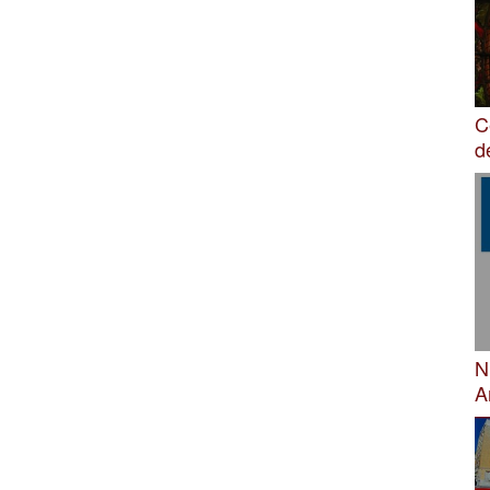
C
d
N
A