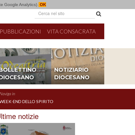
mite Google Analytics).
OK
PUBBLICAZIONI
VITA CONSACRATA
BOLLETTINO
NOTIZIARIO
DIOCESANO
DIOCESANO
Naviga in
WEEK-END DELLO SPIRITO
ltime notizie