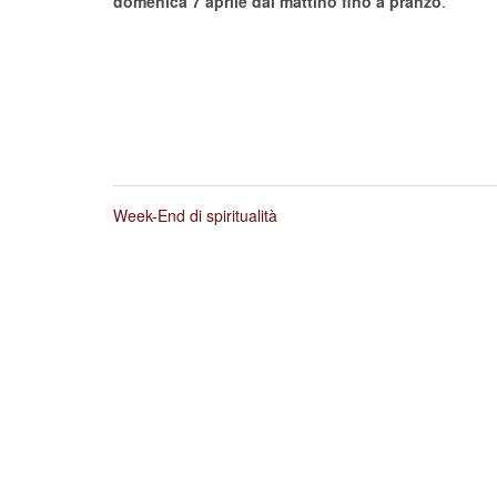
domenica 7 aprile dal mattino fino a pranzo
.
Week-End di spiritualità