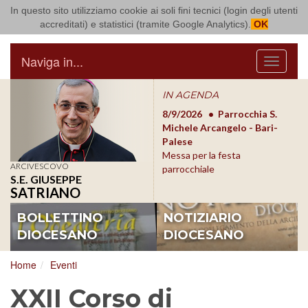
In questo sito utilizziamo cookie ai soli fini tecnici (login degli utenti
Arcidiocesi di Bari Bitonto
accreditati) e statistici (tramite Google Analytics).
OK
Naviga in...
Menu
IN AGENDA
8/17/2026
Conversano
8/9/2026
Parrocchia S.
8/1
Conferenza Episcopale
Michele Arcangelo - Bari-
Form
Pugliese
Palese
dioc
Messa per la festa
ARCIVESCOVO
parrocchiale
S.E. GIUSEPPE
SATRIANO
BOLLETTINO
NOTIZIARIO
DIOCESANO
DIOCESANO
Home
Eventi
XXII Corso di