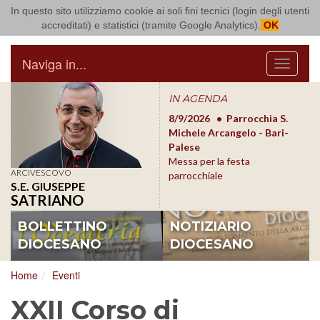
In questo sito utilizziamo cookie ai soli fini tecnici (login degli utenti
Arcidiocesi di Bari Bitonto
accreditati) e statistici (tramite Google Analytics).
OK
Naviga in...
Menu
IN AGENDA
8/17/2026
Conversano
8/9/2026
Parrocchia S.
8/1
Conferenza Episcopale
Michele Arcangelo - Bari-
Form
Pugliese
Palese
dioc
Messa per la festa
ARCIVESCOVO
parrocchiale
S.E. GIUSEPPE
SATRIANO
BOLLETTINO
NOTIZIARIO
DIOCESANO
DIOCESANO
Home
Eventi
XXII Corso di