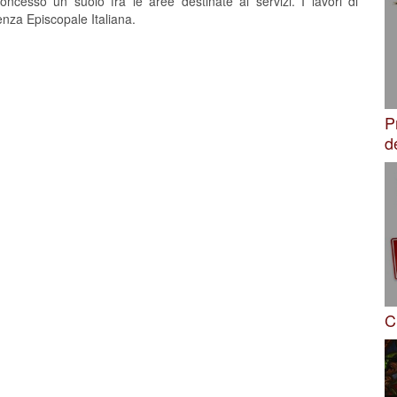
oncesso un suolo fra le aree destinate ai servizi. I lavori di
nza Episcopale Italiana.
P
d
C