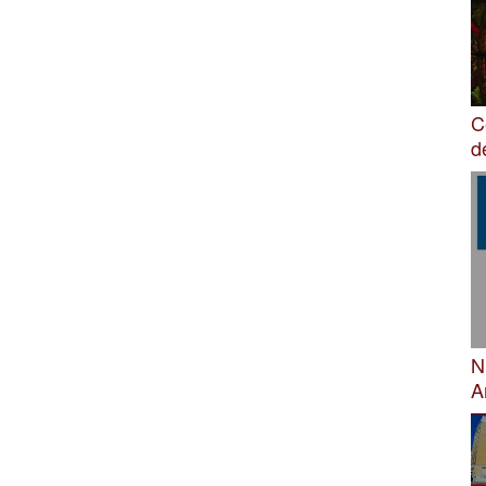
C
d
N
A