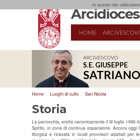
In questo sito utilizziamo
Arcidiocesi
HOME
ARCIVESCOV
ARCIVESCOVO
S.E. GIUSEPPE
SATRIAN
Home
Luoghi di culto
San Nicola
Storia
La parrocchia, eretta canonicamente il l9 luglio 1986 
Spirito, in zona di continua espansione. Ancora oggi l’at
liturgica è ricavata in locali provvisori adattati per