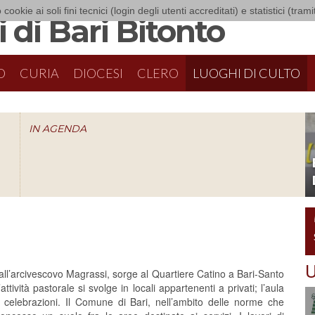
 cookie ai soli fini tecnici (login degli utenti accreditati) e statistici (tra
 di Bari Bitonto
O
CURIA
DIOCESI
CLERO
LUOGHI DI CULTO
IN AGENDA
O
U
dall’arcivescovo Magrassi, sorge al Quartiere Catino a Bari-Santo
tività pastorale si svolge in locali appartenenti a privati; l’aula
 le celebrazioni. Il Comune di Bari, nell’ambito delle norme che