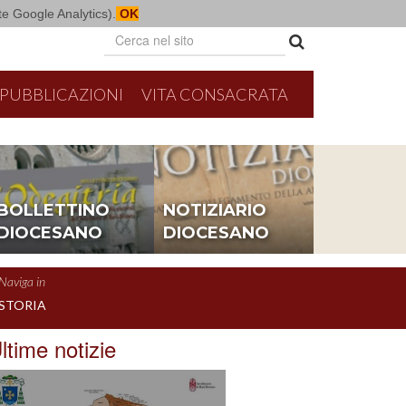
mite Google Analytics).
OK
PUBBLICAZIONI
VITA CONSACRATA
BOLLETTINO
NOTIZIARIO
DIOCESANO
DIOCESANO
Naviga in
STORIA
ltime notizie