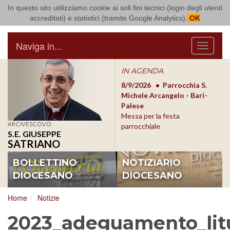
In questo sito utilizziamo cookie ai soli fini tecnici (login degli utenti
Arcidiocesi di Bari Bitonto
accreditati) e statistici (tramite Google Analytics).
OK
Naviga in...
Menu
IN AGENDA
8/17/2026
Conversano
8/9/2026
Parrocchia S.
8/1
Conferenza Episcopale
Michele Arcangelo - Bari-
Form
Pugliese
Palese
dioc
Messa per la festa
ARCIVESCOVO
parrocchiale
S.E. GIUSEPPE
SATRIANO
BOLLETTINO
NOTIZIARIO
DIOCESANO
DIOCESANO
Home
Notizie
2023_adeguamento_litu