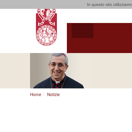
In questo sito utilizziamo
Arcidiocesi
HOME
ARCIVESCOV
ARCIVESCOVO
S.E. GIUSEPPE
SATRIAN
Home
Notizie
collaborazione.jpg