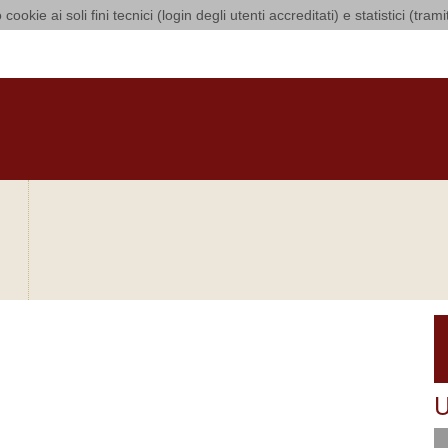
 cookie ai soli fini tecnici (login degli utenti accreditati) e statistici (tra
 di Bari Bitonto
O
CURIA
DIOCESI
CLERO
LUOGHI DI CULTO
IN AGENDA
O
U