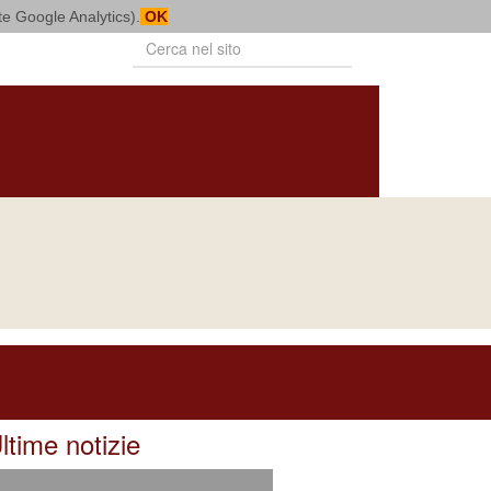
mite Google Analytics).
OK
PUBBLICAZIONI
VITA CONSACRATA
BOLLETTINO
NOTIZIARIO
DIOCESANO
DIOCESANO
Naviga in
COLLABORAZIONE.JPG
ltime notizie