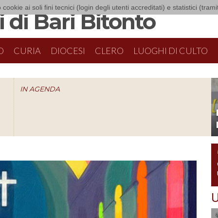
 cookie ai soli fini tecnici (login degli utenti accreditati) e statistici (tra
 di Bari Bitonto
O
CURIA
DIOCESI
CLERO
LUOGHI DI CULTO
IN AGENDA
O
U