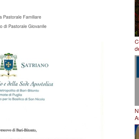
a Pastorale Familiare
io di Pastorale Giovanile
C
d
N
A