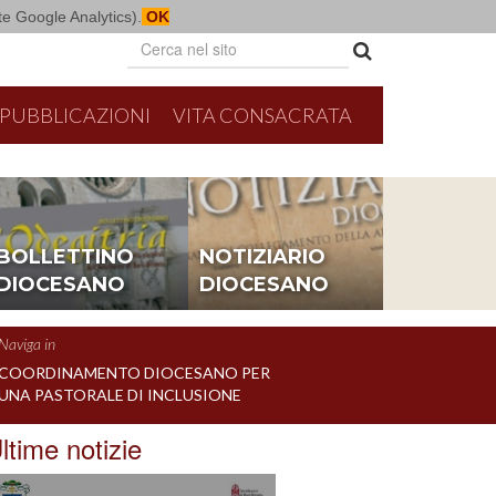
mite Google Analytics).
OK
PUBBLICAZIONI
VITA CONSACRATA
BOLLETTINO
NOTIZIARIO
DIOCESANO
DIOCESANO
Naviga in
COORDINAMENTO DIOCESANO PER
UNA PASTORALE DI INCLUSIONE
ltime notizie