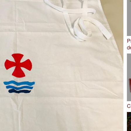
P
d
C