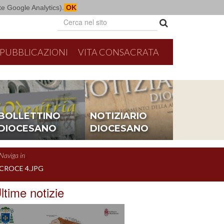
mite Google Analytics).
OK
PUBBLICAZIONI
VITA CONSACRATA
BOLLETTINO
NOTIZIARIO
DIOCESANO
DIOCESANO
Naviga in
CROCE 4.JPG
ltime notizie