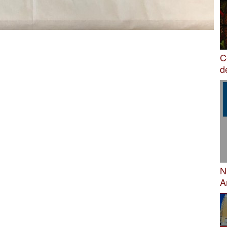
C
d
N
A