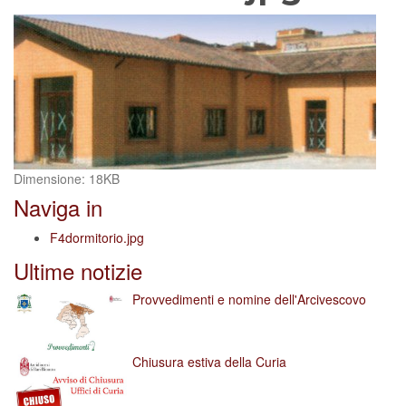
Clicca
Dimensione: 18KB
per
Naviga in
vedere
l'immagine
F4dormitorio.jpg
alle
Ultime notizie
dimensioni
originali…
Provvedimenti e nomine dell'Arcivescovo
Chiusura estiva della Curia