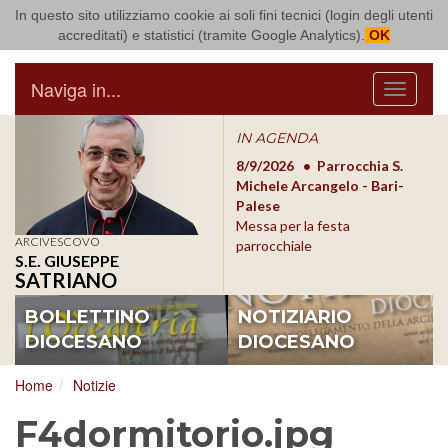
In questo sito utilizziamo cookie ai soli fini tecnici (login degli utenti
Arcidiocesi di Bari Bitonto
accreditati) e statistici (tramite Google Analytics).
OK
Naviga in...
Menu
IN AGENDA
8/17/2026
Conversano
8/9/2026
Parrocchia S.
8/1
Conferenza Episcopale
Michele Arcangelo - Bari-
Form
Pugliese
Palese
dioc
Messa per la festa
ARCIVESCOVO
parrocchiale
S.E. GIUSEPPE
SATRIANO
BOLLETTINO
NOTIZIARIO
DIOCESANO
DIOCESANO
Home
Notizie
F4dormitorio.jpg