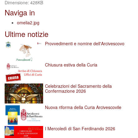
Clicca
Dimensione: 428KB
per
Naviga in
vedere
l'immagine
omelia2.jpg
alle
Ultime notizie
dimensioni
originali…
Provvedimenti e nomine dell'Arcivescovo
Chiusura estiva della Curia
Celebrazioni del Sacramento della
Confermazione 2026
Nuova riforma della Curia Arcivescovile
I Mercoledì di San Ferdinando 2026