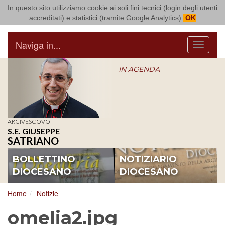
In questo sito utilizziamo cookie ai soli fini tecnici (login degli utenti
Arcidiocesi di Bari Bitonto
accreditati) e statistici (tramite Google Analytics).
OK
Naviga in...
Menu
IN AGENDA
ARCIVESCOVO
S.E. GIUSEPPE
SATRIANO
BOLLETTINO
NOTIZIARIO
DIOCESANO
DIOCESANO
Home
Notizie
omelia2.jpg