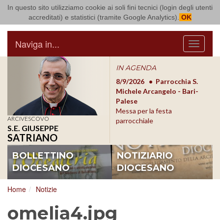
In questo sito utilizziamo cookie ai soli fini tecnici (login degli utenti
Arcidiocesi di Bari Bitonto
accreditati) e statistici (tramite Google Analytics).
OK
Naviga in...
Menu
IN AGENDA
8/17/2026
Conversano
8/9/2026
Parrocchia S.
8/1
Conferenza Episcopale
Michele Arcangelo - Bari-
Form
Pugliese
Palese
dioc
Messa per la festa
ARCIVESCOVO
parrocchiale
S.E. GIUSEPPE
SATRIANO
BOLLETTINO
NOTIZIARIO
DIOCESANO
DIOCESANO
Home
Notizie
omelia4.jpg