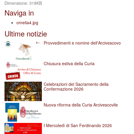
Clicca
Dimensione: 318KB
per
Naviga in
vedere
l'immagine
omelia4.jpg
alle
Ultime notizie
dimensioni
originali…
Provvedimenti e nomine dell'Arcivescovo
Chiusura estiva della Curia
Celebrazioni del Sacramento della
Confermazione 2026
Nuova riforma della Curia Arcivescovile
I Mercoledì di San Ferdinando 2026