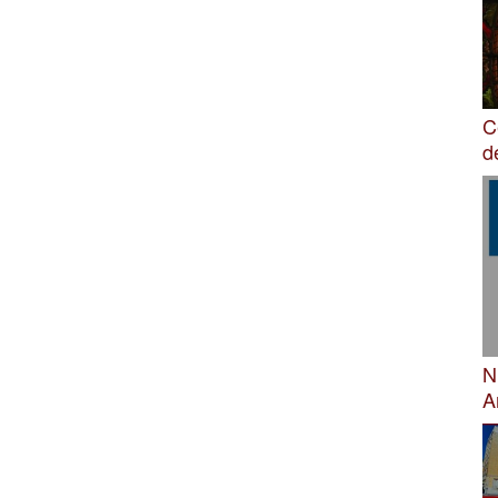
C
d
N
A