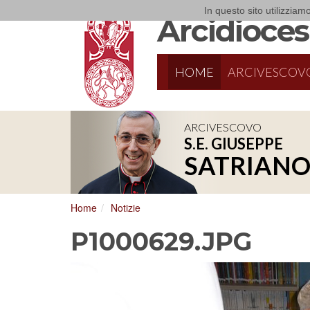
In questo sito utilizziamo
Arcidiocesi
HOME
ARCIVESCOV
ARCIVESCOVO
S.E. GIUSEPPE
8/17/2026
Conversano
SATRIAN
Conferenza Episcopale Pugliese
Home
Notizie
P1000629.JPG