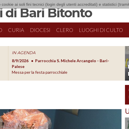
 cookie ai soli fini tecnici (login degli utenti accreditati) e statistici (tra
 di Bari Bitonto
O
CURIA
DIOCESI
CLERO
LUOGHI DI CULTO
IN AGENDA
8/9/2026
Parrocchia S. Michele Arcangelo - Bari-
8/10/20
O
Palese
Formazion
Messa per la festa parrocchiale
U