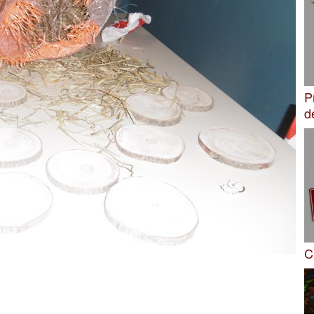
P
d
C