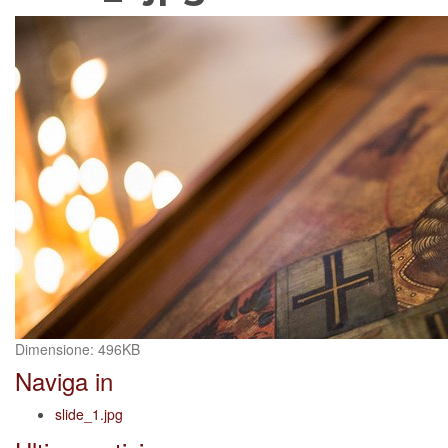
Clicca
Dimensione: 496KB
per
Naviga in
vedere
l'immagine
slide_1.jpg
alle