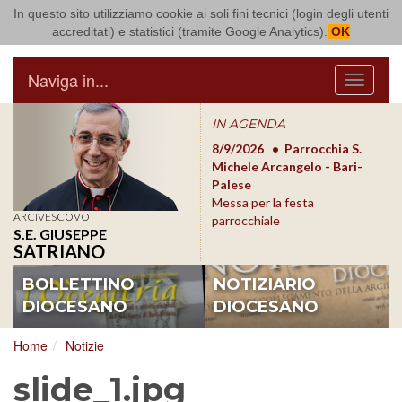
In questo sito utilizziamo cookie ai soli fini tecnici (login degli utenti
Arcidiocesi di Bari Bitonto
accreditati) e statistici (tramite Google Analytics).
OK
Naviga in...
Menu
IN AGENDA
8/17/2026
Conversano
8/9/2026
Parrocchia S.
8/1
Conferenza Episcopale
Michele Arcangelo - Bari-
Form
Pugliese
Palese
dioc
Messa per la festa
ARCIVESCOVO
parrocchiale
S.E. GIUSEPPE
SATRIANO
BOLLETTINO
NOTIZIARIO
DIOCESANO
DIOCESANO
Home
Notizie
slide_1.jpg