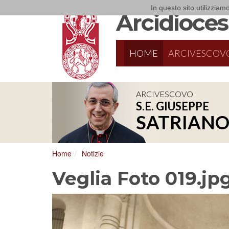
In questo sito utilizziamo
Arcidiocesi
HOME
ARCIVESCOV
ARCIVESCOVO
S.E. GIUSEPPE
8/17/2026
Conversano
SATRIAN
Conferenza Episcopale Pugliese
Home
Notizie
Veglia Foto 019.jp