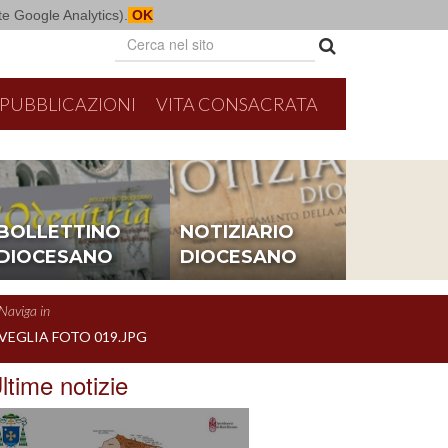
mite Google Analytics).
OK
PUBBLICAZIONI
VITA CONSACRATA
26
8/16/2026
Parrocchi
BOLLETTINO
NOTIZIARIO
e con i seminaristi diocesani
Messa per la festa parro
DIOCESANO
DIOCESANO
Naviga in
VEGLIA FOTO 019.JPG
ltime notizie