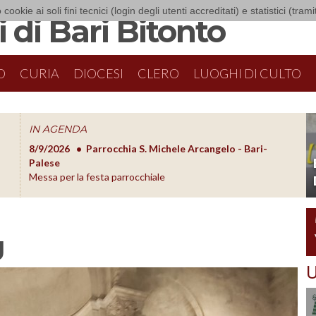
 cookie ai soli fini tecnici (login degli utenti accreditati) e statistici (tra
 di Bari Bitonto
O
CURIA
DIOCESI
CLERO
LUOGHI DI CULTO
IN AGENDA
8/9/2026
Parrocchia S. Michele Arcangelo - Bari-
8/10/20
O
Palese
Formazion
Messa per la festa parrocchiale
g
U