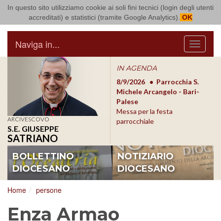
In questo sito utilizziamo cookie ai soli fini tecnici (login degli utenti
Arcidiocesi di Bari Bitonto
accreditati) e statistici (tramite Google Analytics).
OK
Naviga in...
Menu
IN AGENDA
8/17/2026
Conversano
8/9/2026
Parrocchia S.
8/1
Conferenza Episcopale
Michele Arcangelo - Bari-
Form
Pugliese
Palese
dioc
Messa per la festa
ARCIVESCOVO
parrocchiale
S.E. GIUSEPPE
SATRIANO
BOLLETTINO
NOTIZIARIO
DIOCESANO
DIOCESANO
Home
persone
Enza Armao