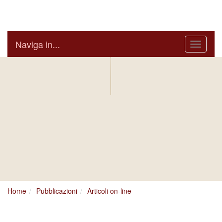
Arcidiocesi di Bari Bitonto
Naviga in...
Menu
IN AGENDA
ARCIVESCOVO
S.E. GIUSEPPE
SATRIANO
BOLLETTINO
NOTIZIARIO
DIOCESANO
DIOCESANO
Home
Pubblicazioni
Articoli on-line
ACS2019b_66586352.jpg