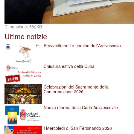
Clicca
Dimensione: 582KB
per
Ultime notizie
vedere
l'immagine
Provvedimenti e nomine dell'Arcivescovo
alle
dimensioni
originali…
Chiusura estiva della Curia
Celebrazioni del Sacramento della
Confermazione 2026
Nuova riforma della Curia Arcivescovile
I Mercoledì di San Ferdinando 2026