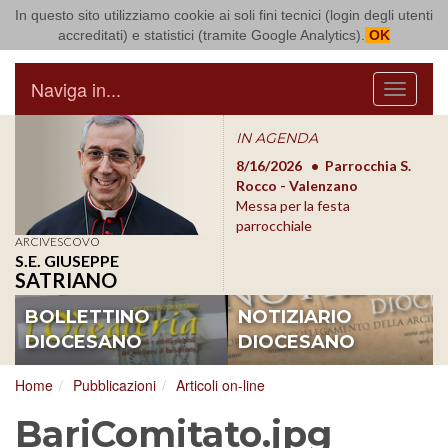
In questo sito utilizziamo cookie ai soli fini tecnici (login degli utenti
Arcidiocesi di Bari Bitonto
accreditati) e statistici (tramite Google Analytics).
OK
Naviga in...
Menu
IN AGENDA
8/17/2026
Conversano
8/16/2026
Parrocchia S.
8/1
Conferenza Episcopale
Rocco - Valenzano
Con
Pugliese
Messa per la festa
Pugl
parrocchiale
ARCIVESCOVO
S.E. GIUSEPPE
SATRIANO
BOLLETTINO
NOTIZIARIO
DIOCESANO
DIOCESANO
Home
Pubblicazioni
Articoli on-line
BariComitato.jpg