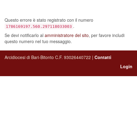
sia verificato un errore…
Questo errore è stato registrato con il numero
.
1786169197.560.297118033003
Se devi notificarlo al
amministratore del sito
, per favore includi
questo numero nel tuo messaggio.
Arcidiocesi di Bari-Bitonto C.F. 93026440722 |
Contatti
Login