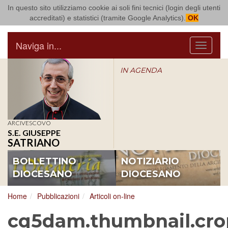
In questo sito utilizziamo cookie ai soli fini tecnici (login degli utenti
Arcidiocesi di Bari Bitonto
accreditati) e statistici (tramite Google Analytics).
OK
Naviga in...
Menu
IN AGENDA
ARCIVESCOVO
S.E. GIUSEPPE
SATRIANO
BOLLETTINO
NOTIZIARIO
DIOCESANO
DIOCESANO
Home
Pubblicazioni
Articoli on-line
cq5dam.thumbnail.cro