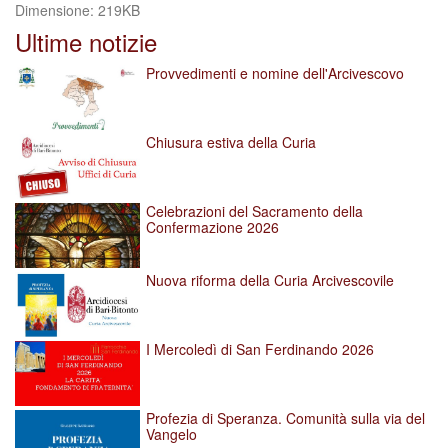
Clicca
Dimensione: 219KB
per
Ultime notizie
vedere
l'immagine
Provvedimenti e nomine dell'Arcivescovo
alle
dimensioni
originali…
Chiusura estiva della Curia
Celebrazioni del Sacramento della
Confermazione 2026
Nuova riforma della Curia Arcivescovile
I Mercoledì di San Ferdinando 2026
Profezia di Speranza. Comunità sulla via del
Vangelo