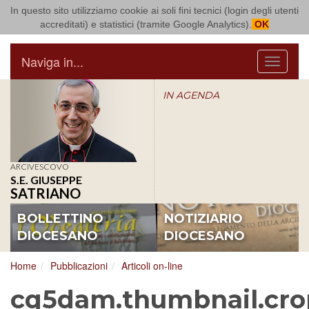
In questo sito utilizziamo cookie ai soli fini tecnici (login degli utenti
Arcidiocesi di Bari Bitonto
accreditati) e statistici (tramite Google Analytics).
OK
Naviga in...
Menu
IN AGENDA
ARCIVESCOVO
S.E. GIUSEPPE
SATRIANO
BOLLETTINO
NOTIZIARIO
DIOCESANO
DIOCESANO
Home
Pubblicazioni
Articoli on-line
cq5dam.thumbnail.cro