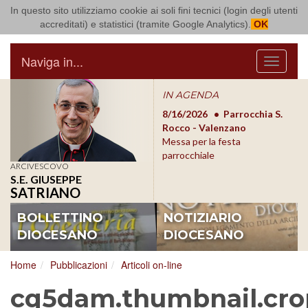
In questo sito utilizziamo cookie ai soli fini tecnici (login degli utenti
Arcidiocesi di Bari Bitonto
accreditati) e statistici (tramite Google Analytics).
OK
Naviga in...
Menu
IN AGENDA
8/17/2026
Conversano
8/16/2026
Parrocchia S.
8/1
Conferenza Episcopale
Rocco - Valenzano
Con
Pugliese
Messa per la festa
Pugl
parrocchiale
ARCIVESCOVO
S.E. GIUSEPPE
SATRIANO
BOLLETTINO
NOTIZIARIO
DIOCESANO
DIOCESANO
Home
Pubblicazioni
Articoli on-line
cq5dam.thumbnail.cro