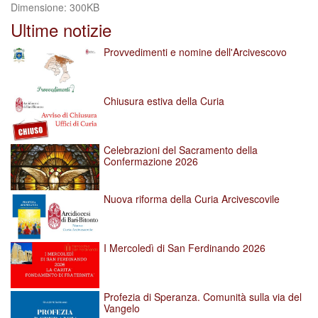
Clicca
Dimensione: 300KB
per
Ultime notizie
vedere
l'immagine
Provvedimenti e nomine dell'Arcivescovo
alle
dimensioni
originali…
Chiusura estiva della Curia
Celebrazioni del Sacramento della
Confermazione 2026
Nuova riforma della Curia Arcivescovile
I Mercoledì di San Ferdinando 2026
Profezia di Speranza. Comunità sulla via del
Vangelo