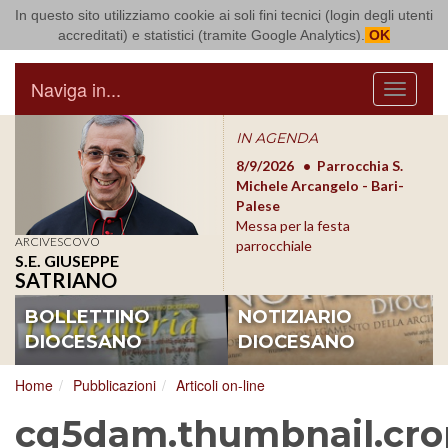
In questo sito utilizziamo cookie ai soli fini tecnici (login degli utenti
Arcidiocesi di Bari Bitonto
accreditati) e statistici (tramite Google Analytics).
OK
Naviga in...
Menu
IN AGENDA
8/17/2026
Conversano
8/9/2026
Parrocchia S.
8/1
Conferenza Episcopale
Michele Arcangelo - Bari-
Form
Pugliese
Palese
dioc
Messa per la festa
ARCIVESCOVO
parrocchiale
S.E. GIUSEPPE
SATRIANO
BOLLETTINO
NOTIZIARIO
DIOCESANO
DIOCESANO
Home
Pubblicazioni
Articoli on-line
cq5dam.thumbnail.cro