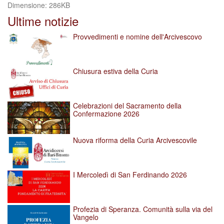
Clicca
Dimensione: 286KB
per
Ultime notizie
vedere
l'immagine
Provvedimenti e nomine dell'Arcivescovo
alle
dimensioni
originali…
Chiusura estiva della Curia
Celebrazioni del Sacramento della
Confermazione 2026
Nuova riforma della Curia Arcivescovile
I Mercoledì di San Ferdinando 2026
Profezia di Speranza. Comunità sulla via del
Vangelo