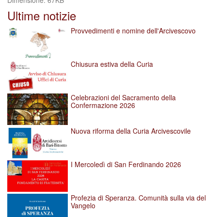
Dimensione: 67KB
per
Ultime notizie
vedere
l'immagine
Provvedimenti e nomine dell'Arcivescovo
alle
dimensioni
originali…
Chiusura estiva della Curia
Celebrazioni del Sacramento della
Confermazione 2026
Nuova riforma della Curia Arcivescovile
I Mercoledì di San Ferdinando 2026
Profezia di Speranza. Comunità sulla via del
Vangelo