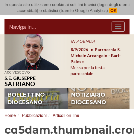
In questo sito utilizziamo cookie ai soli fini tecnici (login degli utenti
Arcidiocesi di Bari Bitonto
accreditati) e statistici (tramite Google Analytics).
OK
Naviga in...
Menu
IN AGENDA
8/17/2026
Conversano
8/9/2026
Parrocchia S.
8/1
Conferenza Episcopale
Michele Arcangelo - Bari-
Form
Pugliese
Palese
dioc
Messa per la festa
ARCIVESCOVO
parrocchiale
S.E. GIUSEPPE
SATRIANO
BOLLETTINO
NOTIZIARIO
DIOCESANO
DIOCESANO
Home
Pubblicazioni
Articoli on-line
cq5dam.thumbnail.cro