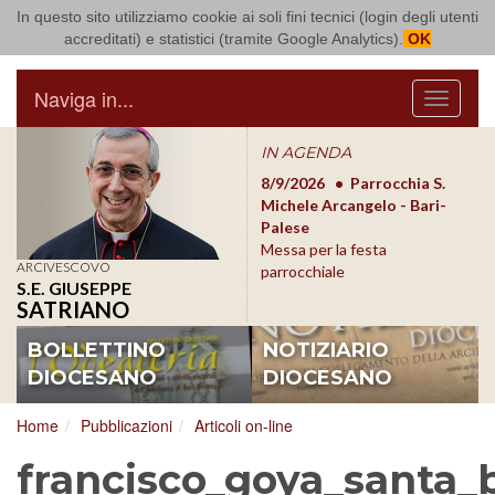
In questo sito utilizziamo cookie ai soli fini tecnici (login degli utenti
Arcidiocesi di Bari Bitonto
accreditati) e statistici (tramite Google Analytics).
OK
Naviga in...
Menu
IN AGENDA
8/17/2026
Conversano
8/9/2026
Parrocchia S.
8/1
Conferenza Episcopale
Michele Arcangelo - Bari-
Form
Pugliese
Palese
dioc
Messa per la festa
ARCIVESCOVO
parrocchiale
S.E. GIUSEPPE
SATRIANO
BOLLETTINO
NOTIZIARIO
DIOCESANO
DIOCESANO
Home
Pubblicazioni
Articoli on-line
francisco_goya_santa_