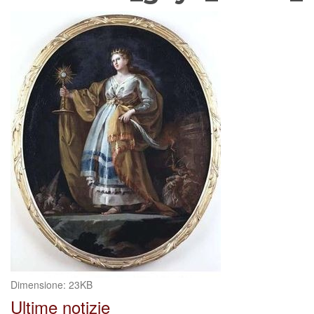
Clicca
Dimensione: 23KB
per
Ultime notizie
vedere