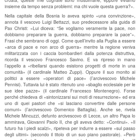
croata; queste mie cognate sono musulmane, eppure viviamo
insieme da tempo senza problemi: ma chi vuole questa guerra?».
Nella capitale della Bosnia lo aveva spinto «una convinzione»,
annota il vescovo Luigi Bettazzi, suo predecessore alla guida di
Pax Christi: «Lui diceva: “Se vogliamo veramente la pace, non
dobbiamo preparare la guerra, dobbiamo preparare la pace”».
Frasi che sembrano di oggi. Come quell’invito alla Puglia a essere
«arca di pace e non arco di guerra» mentre la regione veniva
militarizzata con i caccia bombardieri dalla potenza distruttiva,
ricorda il vescovo Francesco Savino. E va ripreso in mano
l’appello a «ribellarsi quando esistono progetti di morte in una
comunità» (il cardinale Matteo Zuppi). Oppure il suo monito ai
politici a essere «operatori di pace» (l’arcivescovo Michele
Pennisi). Tuttavia lui è stato ritenuto uno «sbaglio ecclesiale per le
sue idee pazze» (il cardinale Francesco Montenegro). Forse
perché chiedeva di «sintonizzarsi sui moti di resurrezione» ed era
uno di quei pastori che «si lasciano convertire dalle persone
comuni» (l’arcivescovo Domenico Battaglia). Anche se, rivela
Michele Mincuzzi, defunto arcivescovo di Lecce, un altro Papa lo
ammirava, Giovanni Paolo II, che gli aveva detto: «Continui». «Il
futuro ha i piedi scalzi», ripeteva per indurre a essere «sul passo
degli ultimi» (secondo il titolo di un suo piano pastorale). «Però