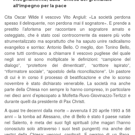
all'impegno per la pace
Cita Oscar Wilde il vescovo Vito Angiuli: «La società perdona
spesso il delinquente, non perdona mai il sognatore». E prende a
prestito l’aforisma per raccontare un sognatore amato e
osteggiato, che è stato così controcorrente da essere più volte
strumentalizzato ma soprattutto che ha saputo unire radicalismo
evangelico e sorriso: Antonio Bello. O meglio, don Tonino Bello,
come tutti continuano a chiamare il vescovo pugliese del quale
negli anni si sono moltiplicate le definizioni: “campione del
dialogo”, “protettore dei dimenticati”, “scrittore ispirato”,
“riformatore sociale”, “apostolo della riconciliazione”. Un pastore
di cui è in corso il processo di beatificazione e che lo scorso
novembre è stato dichiarato venerabile. La società ma anche
parte della Chiesa non sempre lo hanno compreso, in particolare
nei dieci anni d’episcopato a Molfetta-Ruvo-Giovinazzo-Terlizzi e
durante quelli da presidente di Pax Christi.
A quasi tre decenni dalla morte – avvenuta il 20 aprile 1993 a 58
anni – la tomba ad Alessano, che di Bello è stato il paese natale
nel Salento, è meta dei suoi figli spirituali (che magari l’hanno
conosciuto solo attraverso i suoi testi pungenti) ma anche dei
vertici della Chiesa: vescovi, cardinali. E persino di un Papa,