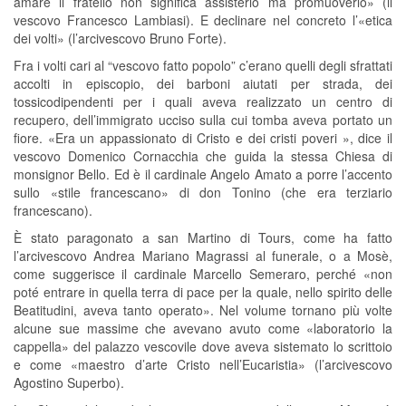
amare il fratello non significa assisterlo ma promuoverlo» (il
vescovo Francesco Lambiasi). E declinare nel concreto l’«etica
dei volti» (l’arcivescovo Bruno Forte).
Fra i volti cari al “vescovo fatto popolo” c’erano quelli degli sfrattati
accolti in episcopio, dei barboni aiutati per strada, dei
tossicodipendenti per i quali aveva realizzato un centro di
recupero, dell’immigrato ucciso sulla cui tomba aveva portato un
fiore. «Era un appassionato di Cristo e dei cristi poveri », dice il
vescovo Domenico Cornacchia che guida la stessa Chiesa di
monsignor Bello. Ed è il cardinale Angelo Amato a porre l’accento
sullo «stile francescano» di don Tonino (che era terziario
francescano).
È stato paragonato a san Martino di Tours, come ha fatto
l’arcivescovo Andrea Mariano Magrassi al funerale, o a Mosè,
come suggerisce il cardinale Marcello Semeraro, perché «non
poté entrare in quella terra di pace per la quale, nello spirito delle
Beatitudini, aveva tanto operato». Nel volume tornano più volte
alcune sue massime che avevano avuto come «laboratorio la
cappella» del palazzo vescovile dove aveva sistemato lo scrittoio
e come «maestro d’arte Cristo nell’Eucaristia» (l’arcivescovo
Agostino Superbo).