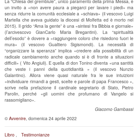
La “Chiesa del grembiule”, unico paramento della prima Messa, è
un invito a «non avere paura a piegarci per lavare i piedi» ma
senza ridurre la comunità ecclesiale a «schiava» (il vescovo Luigi
Martella che aveva guidato la diocesi di Molfetta ed è morto nel
2015). Il grido “Ama la gente” è una «sintesi fra Bibbia e giornale»
(l’arcivescovo GianCarlo Maria Bregantini). La “spiritualità
dell’esodo” è dovere a «raggiungere coloro che risiedono fuori le
mura» (il vescovo Gualtiero Sigismondi). La necessità di
“organizzare la speranza” implica «credere alla possibilità di un
radicale cambiamento anche quando si è di fronte a situazioni
difficili» ( Vito Angiuli). E quella di don Tonino diventa «una santità
che veste i panni della quotidianità » (il vescovo Nunzio
Galantino). Allora viene quasi naturale fra le sue intuizioni
«individuare rimandi a gesti, scelte e parole di papa Francesco »,
scrive nella prefazione il cardinale segretario di Stato, Pietro
Parolin, perché «gli uomini che profumano di Vangelo si
rassomigliano».
Giacomo Gambassi
©
Avvenire
, domenica 24 aprile 2022
Libro
Testimonianze