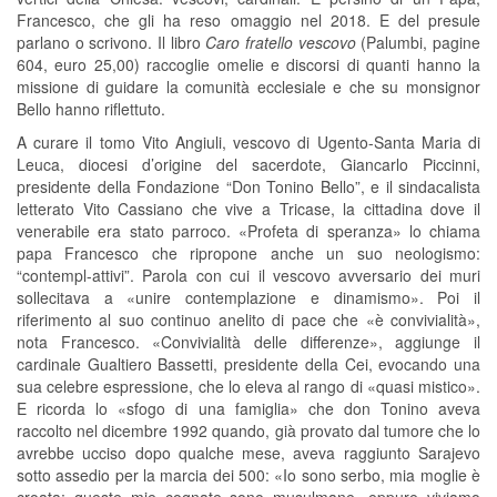
Francesco, che gli ha reso omaggio nel 2018. E del presule
parlano o scrivono. Il libro
Caro fratello vescovo
(Palumbi, pagine
604, euro 25,00) raccoglie omelie e discorsi di quanti hanno la
missione di guidare la comunità ecclesiale e che su monsignor
Bello hanno riflettuto.
A curare il tomo Vito Angiuli, vescovo di Ugento-Santa Maria di
Leuca, diocesi d’origine del sacerdote, Giancarlo Piccinni,
presidente della Fondazione “Don Tonino Bello”, e il sindacalista
letterato Vito Cassiano che vive a Tricase, la cittadina dove il
venerabile era stato parroco. «Profeta di speranza» lo chiama
papa Francesco che ripropone anche un suo neologismo:
“contempl-attivi”. Parola con cui il vescovo avversario dei muri
sollecitava a «unire contemplazione e dinamismo». Poi il
riferimento al suo continuo anelito di pace che «è convivialità»,
nota Francesco. «Convivialità delle differenze», aggiunge il
cardinale Gualtiero Bassetti, presidente della Cei, evocando una
sua celebre espressione, che lo eleva al rango di «quasi mistico».
E ricorda lo «sfogo di una famiglia» che don Tonino aveva
raccolto nel dicembre 1992 quando, già provato dal tumore che lo
avrebbe ucciso dopo qualche mese, aveva raggiunto Sarajevo
sotto assedio per la marcia dei 500: «Io sono serbo, mia moglie è