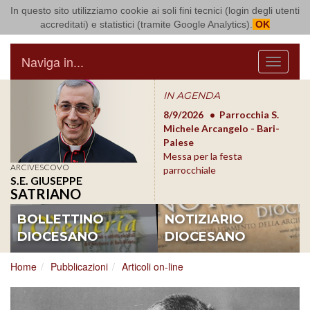
In questo sito utilizziamo cookie ai soli fini tecnici (login degli utenti
Arcidiocesi di Bari Bitonto
accreditati) e statistici (tramite Google Analytics).
OK
Naviga in...
Menu
IN AGENDA
8/17/2026
Conversano
8/9/2026
Parrocchia S.
8/1
Conferenza Episcopale
Michele Arcangelo - Bari-
Form
Pugliese
Palese
dioc
Messa per la festa
ARCIVESCOVO
parrocchiale
S.E. GIUSEPPE
SATRIANO
BOLLETTINO
NOTIZIARIO
DIOCESANO
DIOCESANO
Home
Pubblicazioni
Articoli on-line