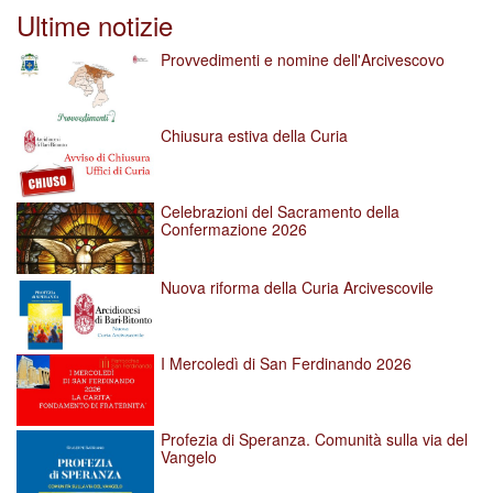
per
Ultime notizie
vedere
l'immagine
Provvedimenti e nomine dell'Arcivescovo
alle
dimensioni
originali…
Chiusura estiva della Curia
Celebrazioni del Sacramento della
Confermazione 2026
Nuova riforma della Curia Arcivescovile
I Mercoledì di San Ferdinando 2026
Profezia di Speranza. Comunità sulla via del
Vangelo