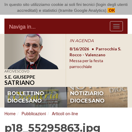
In questo sito utilizziamo cookie ai soli fini tecnici (login degli utenti
Arcidiocesi di Bari Bitonto
accreditati) e statistici (tramite Google Analytics).
OK
Naviga in...
Menu
IN AGENDA
8/17/2026
Conversano
8/16/2026
Parrocchia S.
8/1
Conferenza Episcopale
Rocco - Valenzano
Con
Pugliese
Messa per la festa
Pugl
parrocchiale
ARCIVESCOVO
S.E. GIUSEPPE
SATRIANO
BOLLETTINO
NOTIZIARIO
DIOCESANO
DIOCESANO
Home
Pubblicazioni
Articoli on-line
p18_55295863.jpg