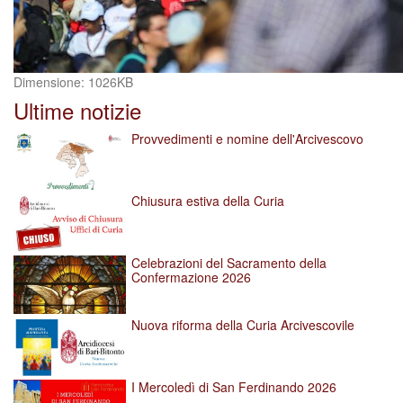
Clicca
Dimensione: 1026KB
per
Ultime notizie
vedere
l'immagine
Provvedimenti e nomine dell'Arcivescovo
alle
dimensioni
originali…
Chiusura estiva della Curia
Celebrazioni del Sacramento della
Confermazione 2026
Nuova riforma della Curia Arcivescovile
I Mercoledì di San Ferdinando 2026