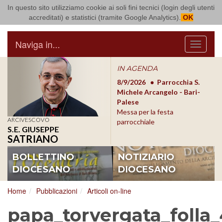
In questo sito utilizziamo cookie ai soli fini tecnici (login degli utenti
Arcidiocesi di Bari Bitonto
accreditati) e statistici (tramite Google Analytics).
OK
Naviga in...
Menu
IN AGENDA
8/17/2026
Conversano
8/9/2026
Parrocchia S.
8/1
Conferenza Episcopale
Michele Arcangelo - Bari-
Form
Pugliese
Palese
dioc
Messa per la festa
ARCIVESCOVO
parrocchiale
S.E. GIUSEPPE
SATRIANO
BOLLETTINO
NOTIZIARIO
DIOCESANO
DIOCESANO
Home
Pubblicazioni
Articoli on-line
papa_torvergata_folla_