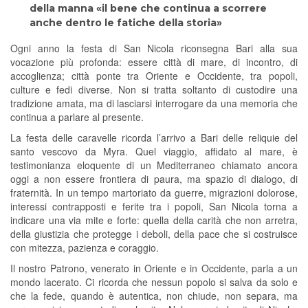
della manna «il bene che continua a scorrere
anche dentro le fatiche della storia»
Ogni anno la festa di San Nicola riconsegna Bari alla sua
vocazione più profonda: essere città di mare, di incontro, di
accoglienza; città ponte tra Oriente e Occidente, tra popoli,
culture e fedi diverse. Non si tratta soltanto di custodire una
tradizione amata, ma di lasciarsi interrogare da una memoria che
continua a parlare al presente.
La festa delle caravelle ricorda l’arrivo a Bari delle reliquie del
santo vescovo da Myra. Quel viaggio, affidato al mare, è
testimonianza eloquente di un Mediterraneo chiamato ancora
oggi a non essere frontiera di paura, ma spazio di dialogo, di
fraternità. In un tempo martoriato da guerre, migrazioni dolorose,
interessi contrapposti e ferite tra i popoli, San Nicola torna a
indicare una via mite e forte: quella della carità che non arretra,
della giustizia che protegge i deboli, della pace che si costruisce
con mitezza, pazienza e coraggio.
Il nostro Patrono, venerato in Oriente e in Occidente, parla a un
mondo lacerato. Ci ricorda che nessun popolo si salva da solo e
che la fede, quando è autentica, non chiude, non separa, ma