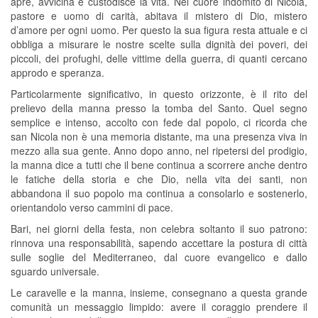
apre, avvicina e custodisce la vita. Nel cuore indomito di Nicola,
pastore e uomo di carità, abitava il mistero di Dio, mistero
d’amore per ogni uomo. Per questo la sua figura resta attuale e ci
obbliga a misurare le nostre scelte sulla dignità dei poveri, dei
piccoli, dei profughi, delle vittime della guerra, di quanti cercano
approdo e speranza.
Particolarmente significativo, in questo orizzonte, è il rito del
prelievo della manna presso la tomba del Santo. Quel segno
semplice e intenso, accolto con fede dal popolo, ci ricorda che
san Nicola non è una memoria distante, ma una presenza viva in
mezzo alla sua gente. Anno dopo anno, nel ripetersi del prodigio,
la manna dice a tutti che il bene continua a scorrere anche dentro
le fatiche della storia e che Dio, nella vita dei santi, non
abbandona il suo popolo ma continua a consolarlo e sostenerlo,
orientandolo verso cammini di pace.
Bari, nei giorni della festa, non celebra soltanto il suo patrono:
rinnova una responsabilità, sapendo accettare la postura di città
sulle soglie del Mediterraneo, dal cuore evangelico e dallo
sguardo universale.
Le caravelle e la manna, insieme, consegnano a questa grande
comunità un messaggio limpido: avere il coraggio prendere il