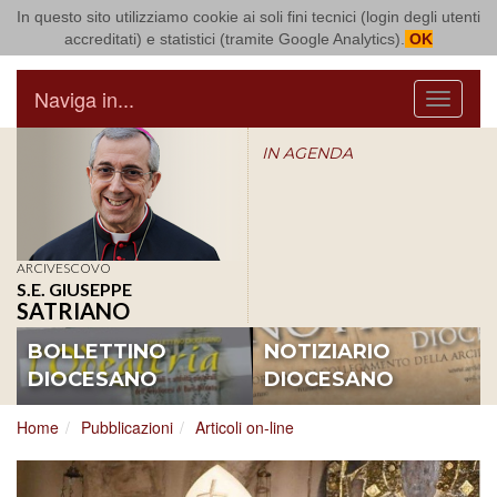
In questo sito utilizziamo cookie ai soli fini tecnici (login degli utenti
Arcidiocesi di Bari Bitonto
accreditati) e statistici (tramite Google Analytics).
OK
Naviga in...
Menu
IN AGENDA
ARCIVESCOVO
S.E. GIUSEPPE
SATRIANO
BOLLETTINO
NOTIZIARIO
DIOCESANO
DIOCESANO
Home
Pubblicazioni
Articoli on-line