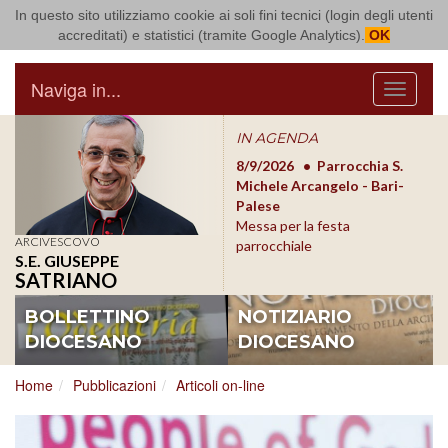
In questo sito utilizziamo cookie ai soli fini tecnici (login degli utenti
Arcidiocesi di Bari Bitonto
accreditati) e statistici (tramite Google Analytics).
OK
Naviga in...
Menu
IN AGENDA
8/17/2026
Conversano
8/9/2026
Parrocchia S.
8/1
Conferenza Episcopale
Michele Arcangelo - Bari-
Form
Pugliese
Palese
dioc
Messa per la festa
ARCIVESCOVO
parrocchiale
S.E. GIUSEPPE
SATRIANO
BOLLETTINO
NOTIZIARIO
DIOCESANO
DIOCESANO
Home
Pubblicazioni
Articoli on-line