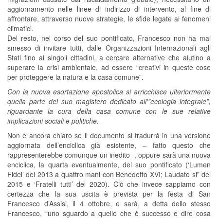
aggiornamento nelle linee di indirizzo di intervento, al fine di
affrontare, attraverso nuove strategie, le sfide legate ai fenomeni
climatici.
Del resto, nel corso del suo pontificato, Francesco non ha mai
smesso di invitare tutti, dalle Organizzazioni Internazionali agli
Stati fino ai singoli cittadini, a cercare alternative che aiutino a
superare la crisi ambientale, ad essere “creativi in queste cose
per proteggere la natura e la casa comune”.
Con la nuova esortazione apostolica si arricchisce ulteriormente
quella parte del suo magistero dedicato all'”ecologia integrale”,
riguardante la cura della casa comune con le sue relative
implicazioni sociali e politiche.
Non è ancora chiaro se il documento si tradurrà in una versione
aggiornata dell’enciclica già esistente, – fatto questo che
rappresenterebbe comunque un inedito -, oppure sarà una nuova
enciclica, la quarta eventualmente, del suo pontificato (‘Lumen
Fidei’ del 2013 a quattro mani con Benedetto XVI; Laudato si” del
2015 e ‘Fratelli tutti’ del 2020). Ciò che invece sappiamo con
certezza che la sua uscita è prevista per la festa di San
Francesco d’Assisi, il 4 ottobre, e sarà, a detta dello stesso
Francesco, “uno sguardo a quello che è successo e dire cosa