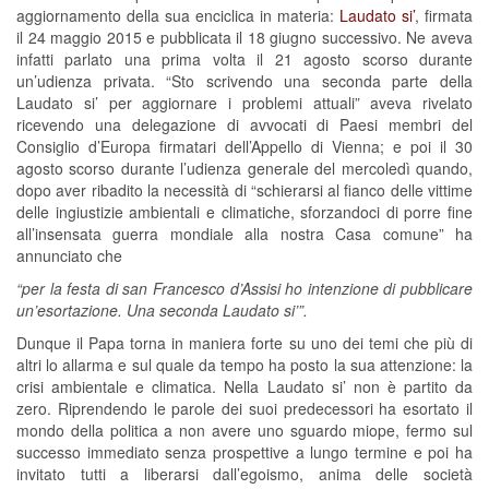
aggiornamento della sua enciclica in materia:
Laudato si’
, firmata
il 24 maggio 2015 e pubblicata il 18 giugno successivo. Ne aveva
infatti parlato una prima volta il 21 agosto scorso durante
un’udienza privata. “Sto scrivendo una seconda parte della
Laudato si’ per aggiornare i problemi attuali” aveva rivelato
ricevendo una delegazione di avvocati di Paesi membri del
Consiglio d’Europa firmatari dell’Appello di Vienna; e poi il 30
agosto scorso durante l’udienza generale del mercoledì quando,
dopo aver ribadito la necessità di “schierarsi al fianco delle vittime
delle ingiustizie ambientali e climatiche, sforzandoci di porre fine
all’insensata guerra mondiale alla nostra Casa comune” ha
annunciato che
“per la festa di san Francesco d’Assisi ho intenzione di pubblicare
un’esortazione. Una seconda Laudato si’”.
Dunque il Papa torna in maniera forte su uno dei temi che più di
altri lo allarma e sul quale da tempo ha posto la sua attenzione: la
crisi ambientale e climatica. Nella Laudato si’ non è partito da
zero. Riprendendo le parole dei suoi predecessori ha esortato il
mondo della politica a non avere uno sguardo miope, fermo sul
successo immediato senza prospettive a lungo termine e poi ha
invitato tutti a liberarsi dall’egoismo, anima delle società