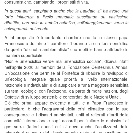
consumistiche, cambiando i propri stili di vita.
In questi anni, sappiamo anche che la Laudato si’ ha avuto una
forte influenza a livello mondiale suscitando un vastissimo
dibattito, non solo in ambito cattolico, sull’atteggiamento verso la
salvaguardia del creato.
A tal proposito è importante ricordare che fu lo stesso papa
Francesco a definirne il carattere liberando la sua terza enciclica
da quella “etichetta ambientalista” che molti le hanno attribuito in
maniera superficiale.
“Non è un’enciclica verde ma un’enciclica sociale”, diceva infatti
nell’aprile 2020 ai membri della Fondazione Centesimus Annus.
Un’occasione che permise al Pontefice di ribadire lo “sviluppo di
un’ecologia integrale quale priorità a livello internazionale,
nazionale e individuale” e di auspicare a “una maggiore sensibilità
sui temi ecologici con l’adozione, da parte di molte nazioni, degli
Obiettivi di sviluppo sostenibile concordati dalle Nazioni Unite”.
Ciò che ormai appare evidente a tutti, e a Papa Francesco in
particolare, è che l’aggravarsi della crisi climatica con le sue
conseguenze e i disastri ambientali, uniti ai reiterati ritardi della
comunità internazionale sugli accordi per limitare le emissioni di
gas serra (fattori questi cui si deve anche l’acutizzarsi delle
migrazioni causate dal riscaldamento globale), necessitano un