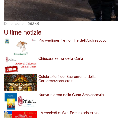
Clicca
Dimensione: 1292KB
per
Ultime notizie
vedere
l'immagine
Provvedimenti e nomine dell'Arcivescovo
alle
dimensioni
originali…
Chiusura estiva della Curia
Celebrazioni del Sacramento della
Confermazione 2026
Nuova riforma della Curia Arcivescovile
I Mercoledì di San Ferdinando 2026