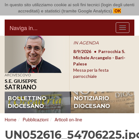
In questo sito utilizziamo cookie ai soli fini tecnici (login degli utenti
Arcidiocesi di Bari Bitonto
accreditati) e statistici (tramite Google Analytics).
OK
Naviga in...
Menu
IN AGENDA
8/17/2026
Conversano
8/9/2026
Parrocchia S.
8/1
Conferenza Episcopale
Michele Arcangelo - Bari-
Form
Pugliese
Palese
dioc
Messa per la festa
ARCIVESCOVO
parrocchiale
S.E. GIUSEPPE
SATRIANO
BOLLETTINO
NOTIZIARIO
DIOCESANO
DIOCESANO
Home
Pubblicazioni
Articoli on-line
UN052616_54706225.jp