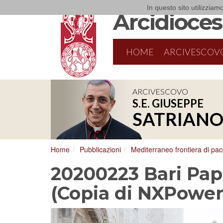
In questo sito utilizziamo
Arcidiocesi
HOME
ARCIVESCOV
ARCIVESCOVO
S.E. GIUSEPPE
SATRIAN
Home
Pubblicazioni
Mediterraneo frontiera di pa
20200223 Bari Pap
(Copia di NXPower