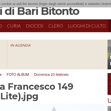
 cookie ai soli fini tecnici (login degli utenti accreditati) e statistici (tra
 di Bari Bitonto
O
CURIA
DIOCESI
CLERO
LUOGHI DI CULTO
IN AGENDA
O
ce
FOTO ALBUM
Domenica 23 febbraio
a Francesco 149
Lite).jpg
U