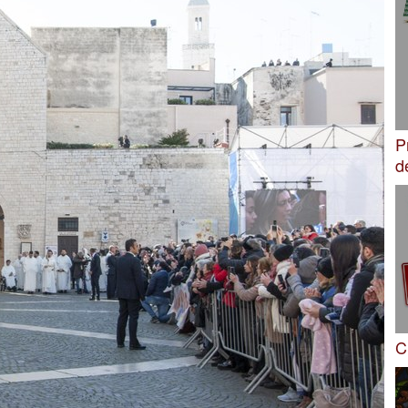
P
d
C