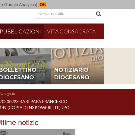
mite Google Analytics).
OK
PUBBLICAZIONI
VITA CONSACRATA
BOLLETTINO
NOTIZIARIO
DIOCESANO
DIOCESANO
Naviga in
20200223 BARI PAPA FRANCESCO
149 (COPIA DI NXPOWERLITE).JPG
ltime notizie