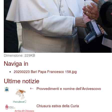
Clicca
Dimensione: 229KB
per
Naviga in
vedere
l'immagine
20200223 Bari Papa Francesco 158.jpg
alle
Ultime notizie
dimensioni
originali…
Provvedimenti e nomine dell'Arcivescovo
Chiusura estiva della Curia