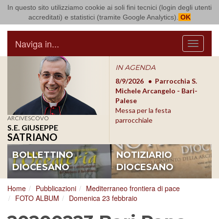
In questo sito utilizziamo cookie ai soli fini tecnici (login degli utenti
Arcidiocesi di Bari Bitonto
accreditati) e statistici (tramite Google Analytics).
OK
Naviga in...
Menu
IN AGENDA
8/17/2026
Conversano
8/9/2026
Parrocchia S.
8/1
Conferenza Episcopale
Michele Arcangelo - Bari-
Form
Pugliese
Palese
dioc
Messa per la festa
ARCIVESCOVO
parrocchiale
S.E. GIUSEPPE
SATRIANO
BOLLETTINO
NOTIZIARIO
DIOCESANO
DIOCESANO
Home
Pubblicazioni
Mediterraneo frontiera di pace
FOTO ALBUM
Domenica 23 febbraio