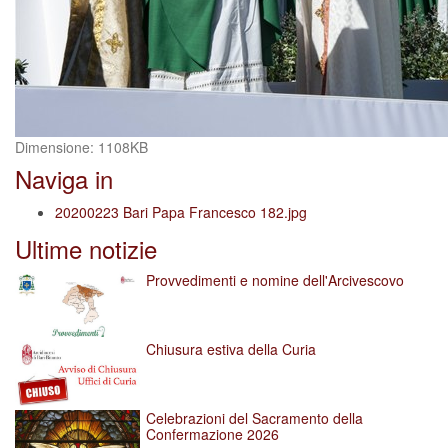
Clicca
Dimensione: 1108KB
per
Naviga in
vedere
l'immagine
20200223 Bari Papa Francesco 182.jpg
alle
Ultime notizie
dimensioni
originali…
Provvedimenti e nomine dell'Arcivescovo
Chiusura estiva della Curia
Celebrazioni del Sacramento della
Confermazione 2026