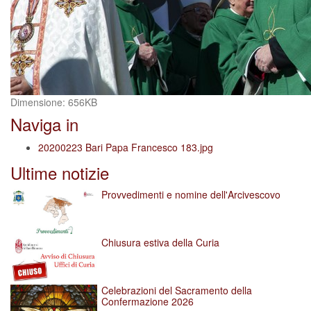
Clicca
Dimensione: 656KB
per
Naviga in
vedere
l'immagine
20200223 Bari Papa Francesco 183.jpg
alle
Ultime notizie
dimensioni
originali…
Provvedimenti e nomine dell'Arcivescovo
Chiusura estiva della Curia
Celebrazioni del Sacramento della
Confermazione 2026