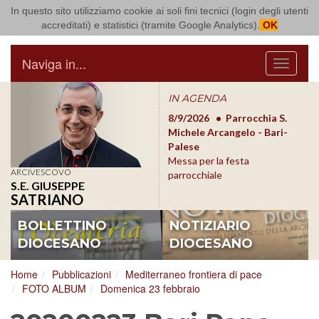
In questo sito utilizziamo cookie ai soli fini tecnici (login degli utenti
Arcidiocesi di Bari Bitonto
accreditati) e statistici (tramite Google Analytics).
OK
Naviga in...
Menu
IN AGENDA
8/17/2026
Conversano
8/9/2026
Parrocchia S.
8/1
Conferenza Episcopale
Michele Arcangelo - Bari-
Form
Pugliese
Palese
dioc
Messa per la festa
ARCIVESCOVO
parrocchiale
S.E. GIUSEPPE
SATRIANO
BOLLETTINO
NOTIZIARIO
DIOCESANO
DIOCESANO
Home
Pubblicazioni
Mediterraneo frontiera di pace
FOTO ALBUM
Domenica 23 febbraio