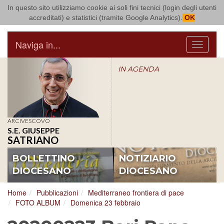
In questo sito utilizziamo cookie ai soli fini tecnici (login degli utenti
Arcidiocesi di Bari Bitonto
accreditati) e statistici (tramite Google Analytics).
OK
Naviga in...
Menu
IN AGENDA
ARCIVESCOVO
S.E. GIUSEPPE
SATRIANO
BOLLETTINO
NOTIZIARIO
DIOCESANO
DIOCESANO
Home
Pubblicazioni
Mediterraneo frontiera di pace
FOTO ALBUM
Domenica 23 febbraio