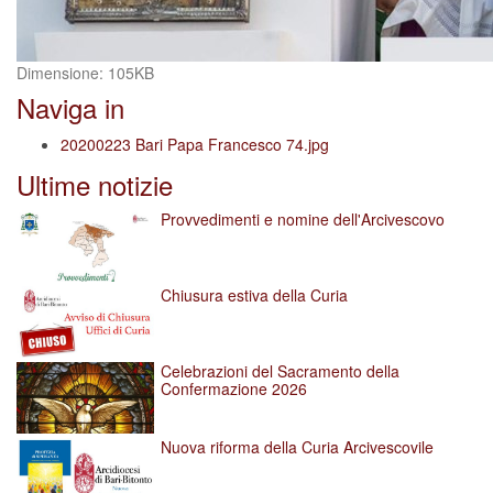
Clicca
Dimensione: 105KB
per
Naviga in
vedere
l'immagine
20200223 Bari Papa Francesco 74.jpg
alle
Ultime notizie
dimensioni
originali…
Provvedimenti e nomine dell'Arcivescovo
Chiusura estiva della Curia
Celebrazioni del Sacramento della
Confermazione 2026
Nuova riforma della Curia Arcivescovile