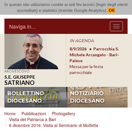
In questo sito utilizziamo cookie ai soli fini tecnici (login degli utenti
Arcidiocesi di Bari Bitonto
accreditati) e statistici (tramite Google Analytics).
OK
Naviga in...
Menu
IN AGENDA
8/17/2026
Conversano
8/9/2026
Parrocchia S.
8/1
Conferenza Episcopale
Michele Arcangelo - Bari-
Form
Pugliese
Palese
dioc
Messa per la festa
ARCIVESCOVO
parrocchiale
S.E. GIUSEPPE
SATRIANO
BOLLETTINO
NOTIZIARIO
DIOCESANO
DIOCESANO
Home
Pubblicazioni
Photogallery
Visita del Patriarca a Bari
6 dicembre 2016: Visita al Seminario di Molfetta