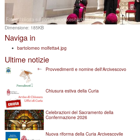
Clicca
Dimensione: 185KB
per
Naviga in
vedere
l'immagine
bartolomeo molfetta4.jpg
alle
Ultime notizie
dimensioni
originali…
Provvedimenti e nomine dell'Arcivescovo
Chiusura estiva della Curia
Celebrazioni del Sacramento della
Confermazione 2026
Nuova riforma della Curia Arcivescovile