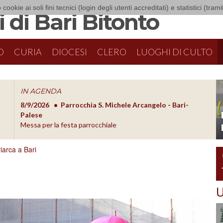
 cookie ai soli fini tecnici (login degli utenti accreditati) e statistici (tra
 di Bari Bitonto
O
CURIA
DIOCESI
CLERO
LUOGHI DI CULTO
IN AGENDA
8/9/2026
Parrocchia S. Michele Arcangelo - Bari-
8/10/20
O
Palese
Formazion
Messa per la festa parrocchiale
riarca a Bari
U