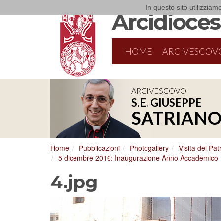
In questo sito utilizziamo
Arcidiocesi
HOME
ARCIVESCOV
ARCIVESCOVO
S.E. GIUSEPPE
8/17/2026
Conversano
SATRIAN
Conferenza Episcopale Pugliese
Home
Pubblicazioni
Photogallery
Visita del Pat
5 dicembre 2016: Inaugurazione Anno Accademico
4.jpg