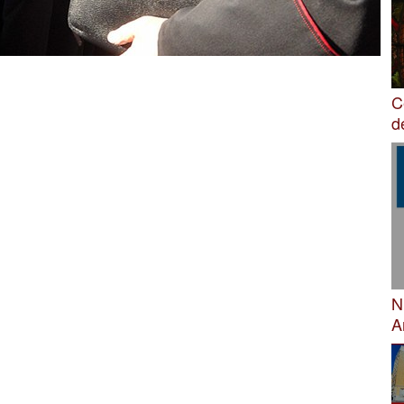
C
d
N
A