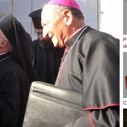
P
d
C