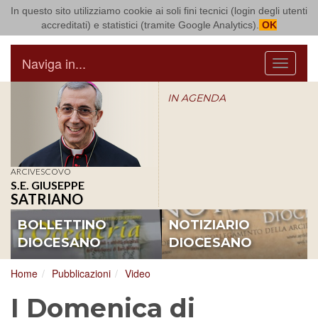
In questo sito utilizziamo cookie ai soli fini tecnici (login degli utenti
Arcidiocesi di Bari Bitonto
accreditati) e statistici (tramite Google Analytics).
OK
Naviga in...
Menu
IN AGENDA
ARCIVESCOVO
S.E. GIUSEPPE
SATRIANO
BOLLETTINO
NOTIZIARIO
DIOCESANO
DIOCESANO
Home
Pubblicazioni
Video
I Domenica di