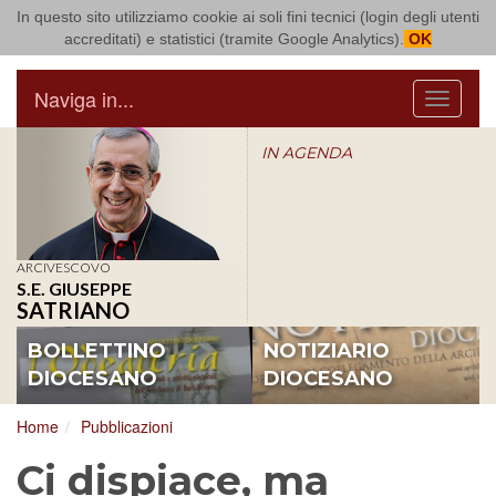
In questo sito utilizziamo cookie ai soli fini tecnici (login degli utenti
Arcidiocesi di Bari Bitonto
accreditati) e statistici (tramite Google Analytics).
OK
Naviga in...
Menu
IN AGENDA
ARCIVESCOVO
S.E. GIUSEPPE
SATRIANO
BOLLETTINO
NOTIZIARIO
DIOCESANO
DIOCESANO
Home
Pubblicazioni
Ci dispiace, ma