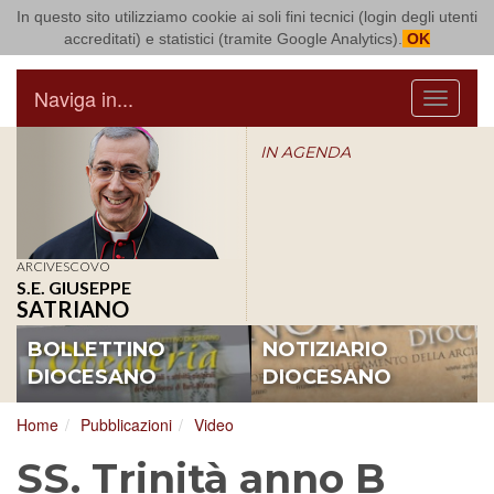
In questo sito utilizziamo cookie ai soli fini tecnici (login degli utenti
Arcidiocesi di Bari Bitonto
accreditati) e statistici (tramite Google Analytics).
OK
Naviga in...
Menu
IN AGENDA
ARCIVESCOVO
S.E. GIUSEPPE
SATRIANO
BOLLETTINO
NOTIZIARIO
DIOCESANO
DIOCESANO
Home
Pubblicazioni
Video
SS. Trinità anno B