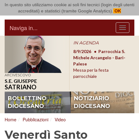
In questo sito utilizziamo cookie ai soli fini tecnici (login degli utenti
Arcidiocesi di Bari Bitonto
accreditati) e statistici (tramite Google Analytics).
OK
Naviga in...
Menu
IN AGENDA
8/17/2026
Conversano
8/9/2026
Parrocchia S.
8/1
Conferenza Episcopale
Michele Arcangelo - Bari-
Form
Pugliese
Palese
dioc
Messa per la festa
ARCIVESCOVO
parrocchiale
S.E. GIUSEPPE
SATRIANO
BOLLETTINO
NOTIZIARIO
DIOCESANO
DIOCESANO
Home
Pubblicazioni
Video
Venerdì Santo