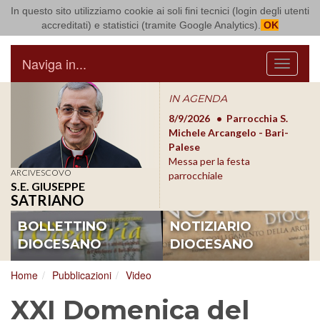
In questo sito utilizziamo cookie ai soli fini tecnici (login degli utenti
Arcidiocesi di Bari Bitonto
accreditati) e statistici (tramite Google Analytics).
OK
Naviga in...
Menu
IN AGENDA
8/17/2026
Conversano
8/9/2026
Parrocchia S.
8/1
Conferenza Episcopale
Michele Arcangelo - Bari-
Form
Pugliese
Palese
dioc
Messa per la festa
ARCIVESCOVO
parrocchiale
S.E. GIUSEPPE
SATRIANO
BOLLETTINO
NOTIZIARIO
DIOCESANO
DIOCESANO
Home
Pubblicazioni
Video
XXI Domenica del