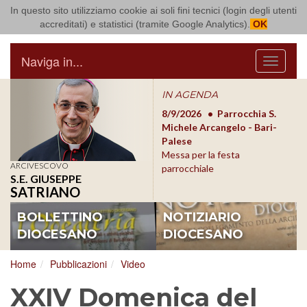
In questo sito utilizziamo cookie ai soli fini tecnici (login degli utenti
Arcidiocesi di Bari Bitonto
accreditati) e statistici (tramite Google Analytics).
OK
Naviga in...
Menu
IN AGENDA
8/17/2026
Conversano
8/9/2026
Parrocchia S.
8/1
Conferenza Episcopale
Michele Arcangelo - Bari-
Form
Pugliese
Palese
dioc
Messa per la festa
ARCIVESCOVO
parrocchiale
S.E. GIUSEPPE
SATRIANO
BOLLETTINO
NOTIZIARIO
DIOCESANO
DIOCESANO
Home
Pubblicazioni
Video
XXIV Domenica del